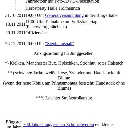
?
Fahrradtour mit Foto-/DVD-Präsentation
?
Herbstparty Halle Holthenrich
31.10.2011
19:00 Uhr
Generalversammlung
in der Bürgerhalle
11:00 Uhr Teilnahme am Volkstrauertag
13.11.2011
(Feuerwehrgerätehaus)
29.11.2011
Offiziersfest
26.12.2011
20:00 Uhr
"Stephanusball"
Anzugsordnung für Junggesellen:
*) Kielken, Manchester Bux, Holschken, Strohhut, rotes Halstuch
**) schwarze Jacke, weiße Hose, Zylinder und Handstock mit
Blume
(wenn der neue König am Pfingstmontag feststeht: Handstock
ohne
Blume)
***) Leichter Straßenrollanzug
Pfingsten
700 Jahre Junggesellen-Schützenverein
ein kleiner
im Jahre