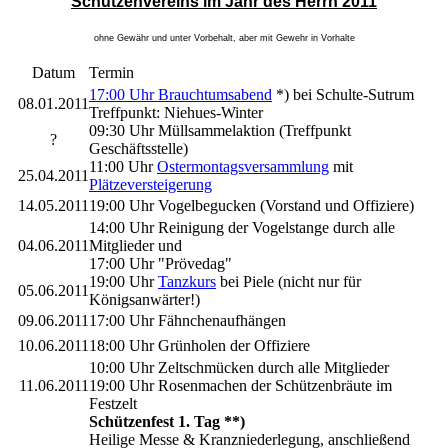
Schützenvereins im Jahr des Herrn 2011
ohne Gewähr und unter Vorbehalt, aber mit Gewehr in Vorhalte
Datum
Termin
17:00 Uhr Brauchtumsabend
*) bei Schulte-Sutrum
08.01.2011
Treffpunkt: Niehues-Winter
09:30 Uhr Müllsammelaktion (Treffpunkt
?
Geschäftsstelle)
11:00 Uhr
Ostermontagsversammlung
mit
25.04.2011
Plätzeversteigerung
14.05.2011
19:00 Uhr Vogelbegucken (Vorstand und Offiziere)
14:00 Uhr Reinigung der Vogelstange durch alle
04.06.2011
Mitglieder und
17:00 Uhr "Prövedag"
19:00 Uhr
Tanzkurs
bei Piele (nicht nur für
05.06.2011
Königsanwärter!)
09.06.2011
17:00 Uhr Fähnchenaufhängen
10.06.2011
18:00 Uhr Grünholen der Offiziere
10:00 Uhr Zeltschmücken durch alle Mitglieder
11.06.2011
19:00 Uhr Rosenmachen der Schützenbräute im
Festzelt
Schützenfest 1. Tag
**)
Heilige Messe & Kranzniederlegung, anschließend