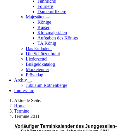
Fähnriche
Fouriere
Damenoffiziere
Majestäten
Könige
Kaiser
Klotzmajestäten
Aufgaben des Königs
TA König
Das Einladen
Die Schützenbraut
Liederzettel
Bußgeldkatalog
Marketender
Prövedag
Archiv
Jubiläum Rothenberge
Impressum
Aktuelle Seite:
Home
Termine
Termine 2011
Vorläufiger Terminkalender des Junggesellen-