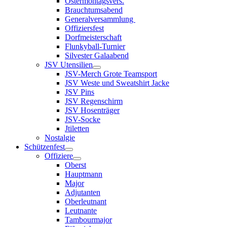
Ostermontagsvers.
Brauchtumsabend
Generalversammlung
Offiziersfest
Dorfmeisterschaft
Flunkyball-Turnier
Silvester Galaabend
JSV Utensilien
JSV-Merch Grote Teamsport
JSV Weste und Sweatshirt Jacke
JSV Pins
JSV Regenschirm
JSV Hosenträger
JSV-Socke
Jtiletten
Nostalgie
Schützenfest
Offiziere
Oberst
Hauptmann
Major
Adjutanten
Oberleutnant
Leutnante
Tambourmajor