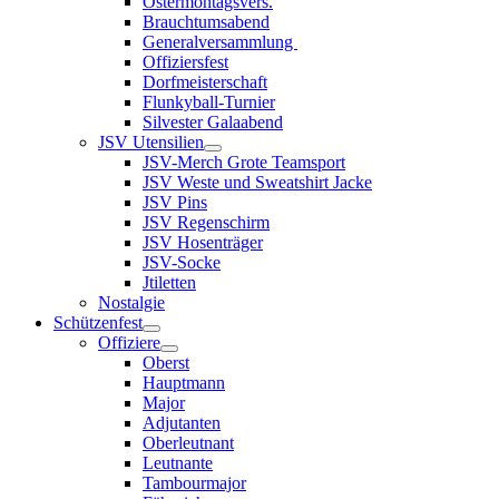
Ostermontagsvers.
Brauchtumsabend
Generalversammlung
Offiziersfest
Dorfmeisterschaft
Flunkyball-Turnier
Silvester Galaabend
JSV Utensilien
JSV-Merch Grote Teamsport
JSV Weste und Sweatshirt Jacke
JSV Pins
JSV Regenschirm
JSV Hosenträger
JSV-Socke
Jtiletten
Nostalgie
Schützenfest
Offiziere
Oberst
Hauptmann
Major
Adjutanten
Oberleutnant
Leutnante
Tambourmajor