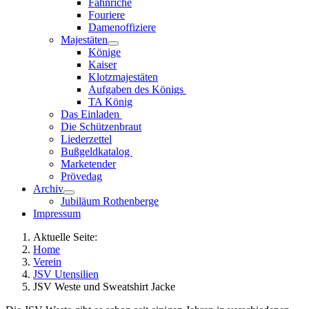
Fähnriche
Fouriere
Damenoffiziere
Majestäten
Könige
Kaiser
Klotzmajestäten
Aufgaben des Königs
TA König
Das Einladen
Die Schützenbraut
Liederzettel
Bußgeldkatalog
Marketender
Prövedag
Archiv
Jubiläum Rothenberge
Impressum
Aktuelle Seite:
Home
Verein
JSV Utensilien
JSV Weste und Sweatshirt Jacke